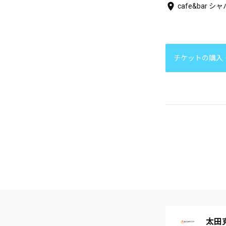
cafe&bar シ
チケットの購入
太田克