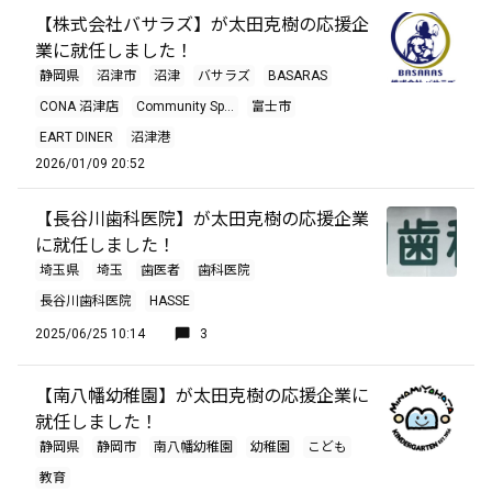
【株式会社バサラズ】が太田克樹の応援企
業に就任しました！
静岡県
沼津市
沼津
バサラズ
BASARAS
CONA 沼津店
Community Sp...
富士市
EART DINER
沼津港
2026/01/09 20:52
【長谷川歯科医院】が太田克樹の応援企業
に就任しました！
埼玉県
埼玉
歯医者
歯科医院
長谷川歯科医院
HASSE
2025/06/25 10:14
3
【南八幡幼稚園】が太田克樹の応援企業に
就任しました！
静岡県
静岡市
南八幡幼稚園
幼稚園
こども
教育