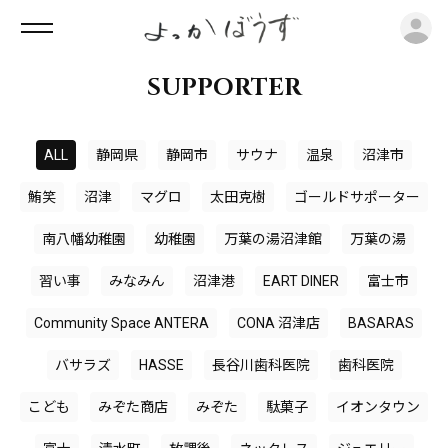
ロ
SUPPORTER
ALL
静岡県
静岡市
サウナ
温泉
沼津市
鮪笑
沼津
マグロ
太田克樹
ゴールドサポーター
南八幡幼稚園
幼稚園
万葉の湯沼津館
万葉の湯
習い事
みなみん
沼津港
EART DINER
富士市
Community Space ANTERA
CONA 沼津店
BASARAS
バサラズ
HASSE
長谷川歯科医院
歯科医院
こども
みぞた商店
みぞた
駄菓子
イオンタウン