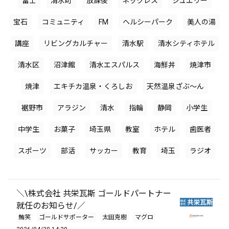
富士
清水町
放課後
ネックレス
ジュエリー
宝石
コミュニティ
FM
ヘルシーパーク
美人の湯
講座
リビングカルチャー
清水駅
清水シティホテル
清水区
沼津館
清水エスパルス
海鮮丼
焼津市
焼津
エキチカ温泉・くろしお
天然温泉ざぶ〜ん
裾野市
アラジン
清水
指輪
静岡
小学生
中学生
お菓子
埼玉県
教室
ホテル
歯医者
スポーツ
部活
サッカー
教育
埼玉
ラジオ
＼\株式会社 共栄瓦斯 ゴールドパートナー
就任のお知らせ/／
鮪笑
ゴールドサポーター
太田克樹
マグロ